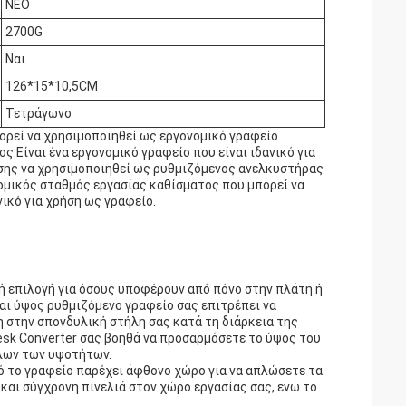
ΝΕΟ
2700G
Ναι.
126*15*10,5CM
Τετράγωνο
πορεί να χρησιμοποιηθεί ως εργονομικό γραφείο
.Είναι ένα εργονομικό γραφείο που είναι ιδανικό για
σης να χρησιμοποιηθεί ως ρυθμιζόμενος ανελκυστήρας
ομικός σταθμός εργασίας καθίσματος που μπορεί να
ικό για χρήση ως γραφείο.
ή επιλογή για όσους υποφέρουν από πόνο στην πλάτη ή
αι ύψος ρυθμιζόμενο γραφείο σας επιτρέπει να
ση στην σπονδυλική στήλη σας κατά τη διάρκεια της
esk Converter σας βοηθά να προσαρμόσετε το ύψος του
όλων των υψοτήτων.
τό το γραφείο παρέχει άφθονο χώρο για να απλώσετε τα
και σύγχρονη πινελιά στον χώρο εργασίας σας, ενώ το