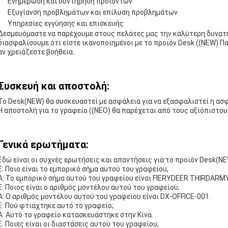
Ενημέρωση και συντήρηση προϊόντων
Εξυγίανση προβλημάτων και επίλυση προβλημάτων
Υπηρεσίες εγγύησης και επισκευής
Δεσμευόμαστε να παρέχουμε στους πελάτες μας την καλύτερη δυνατή 
διασφαλίσουμε ότι είστε ικανοποιημένοι με το προϊόν Desk ((NEW).Π
αν χρειάζεστε βοήθεια..
Συσκευή και αποστολή:
Το Desk(NEW) θα συσκευαστεί με ασφάλεια για να εξασφαλιστεί η α
Η αποστολή για το γραφείο ((ΝΕΟ) θα παρέχεται από τους αξιόπιστ
Γενικά ερωτήματα:
Εδώ είναι οι συχνές ερωτήσεις και απαντήσεις για το προϊόν Desk(NE
Ε: Ποιο είναι το εμπορικό σήμα αυτού του γραφείου;
Α: Το εμπορικό σήμα αυτού του γραφείου είναι FIERYDEER THIRDARMY
Ε: Ποιος είναι ο αριθμός μοντέλου αυτού του γραφείου;
Α: Ο αριθμός μοντέλου αυτού του γραφείου είναι DX-OFFICE-001.
Ε: Πού φτιάχτηκε αυτό το γραφείο;
Α: Αυτό το γραφείο κατασκευάστηκε στην Κίνα.
Ε: Ποιες είναι οι διαστάσεις αυτού του γραφείου;