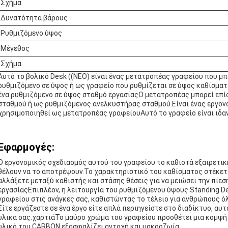
Σχήμα
Δυνατότητα βάρους
Ρυθμιζόμενο ύψος
Μέγεθος
Σχήμα
Αυτό το βολικό Desk ((ΝΕΟ) είναι ένας μετατροπέας γραφείου που μ
ρυθμιζόμενο σε ύψος ή ως γραφείο που ρυθμίζεται σε ύψος καθίσματος
ένα ρυθμιζόμενο σε ύψος σταθμό εργασίαςΟ μετατροπέας μπορεί επί
σταθμού ή ως ρυθμιζόμενος ανελκυστήρας σταθμού.Είναι ένας εργον
χρησιμοποιηθεί ως μετατροπέας γραφείουΑυτό το γραφείο είναι ιδαν
Εφαρμογές:
Ο εργονομικός σχεδιασμός αυτού του γραφείου το καθιστά εξαιρετικ
θέλουν να το αποτρέψουν.Το χαρακτηριστικό του καθίσματος στέκετ
αλλάξετε μεταξύ καθιστής και στάσης θέσεις για να μειώσει την πίε
εργασίαςΕπιπλέον, η λειτουργία του ρυθμιζόμενου ύψους Standing D
γραφείου στις ανάγκες σας, καθιστώντας το τέλειο για ανθρώπους 
Είτε εργάζεστε σε ένα έργο είτε απλά περιηγείστε στο διαδίκτυο, αυ
υλικά σας.χαρτιάΤο μαύρο χρώμα του γραφείου προσθέτει μια κομψή 
υλικό του CARBON εξασφαλίζει αντοχή και μακροζωία.