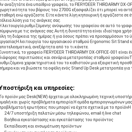
Αν αναζητάτε ένα υπαίθριο γραφείο, το FIERYDEER THIRDARMY DX-OFFI
χωρητικότητα του βάρους του 2700G εξασφαλίζει ότι μπορεί να αντέξ
σταθερή ενώ εργάζεστε. Είτε κάνετε λίγη κηπουρική ή εργάζεστε σε έ
τέλεια λύση για τις ανάγκες σας.
Η λειτουργία ρυθμιζόμενης ανύψωσης του γραφείου σε αυτό το γραφε
σύμφωνα με τις ανάγκες σας.Αυτή η δυνατότητα είναι ιδιαίτερα χρήσ
όλη τη διάρκεια της ημέρας ή για όσους πρέπει να προσαρμόσουν το
εργασίαςΗ λειτουργία του εργασιακού σταθμού Ergonomic Sit Stand ε
αποτελεσματικά, ανεξάρτητα από το τι κάνετε.
Συνοπτικά, το γραφείο FIERYDEER THIRDARMY DX-OFFICE-001 είναι ένα
διάφορες περιπτώσεις και σενάρια.μετατροπέας σταθμού γραφείουΤο
ρυθμιζόμενα χαρακτηριστικά του το καθιστούν μια εξαιρετική προσθ
σήμερα και να βιώσετε τα οφέλη ενός Stand Up Desk μετατροπέα για 
Υποστήριξη και υπηρεσίες:
Το προϊόν μας Desk(NEW) έρχεται με ολοκληρωμένη τεχνική υποστήριξ
ομαλή και χωρίς προβλήματα εμπειρία.Η ομάδα εμπειρογνωμόνων μας ε
προβλήματα ή ερωτήσεις που μπορεί να έχετε σχετικά με το προϊόνΗ
24/7 υποστήριξη πελατών μέσω τηλεφώνου, email ή live chat
Βοήθεια εγκατάστασης και εγκατάστασης του προϊόντος
Εκπαίδευση και ενσωμάτωση προϊόντων