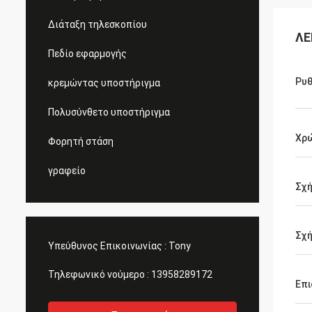
Διάταξη τηλεσκοπίου
ΛΕ
Πεδίο εφαρμογής
Ρυθ
κρεμώντας υποστήριγμα
Πολυσύνθετο υποστήριγμα
Χρ
Φορητή στάση
γραφείο
Σχ
Σχ
Υπεύθυνος Επικοινωνίας :
Tony
Τηλεφωνικό νούμερο :
13958289172
Επι