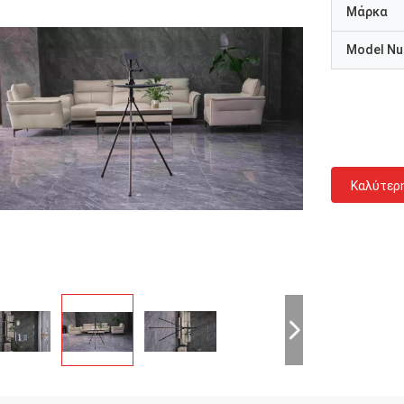
Μάρκα
Model N
Καλύτερ