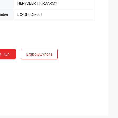
FIERYDEER THIRDARMY
umber
DX-OFFICE-001
η Τιμή
Επικοινωνήστε