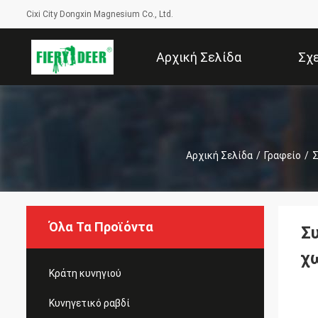
Cixi City Dongxin Magnesium Co., Ltd.
Αρχική Σελίδα
Σχ
Αρχική Σελίδα
/
Γραφείο
/
Σ
Όλα Τα Προϊόντα
Σ
χ
Κράτη κυνηγιού
Κυνηγετικό ραβδί