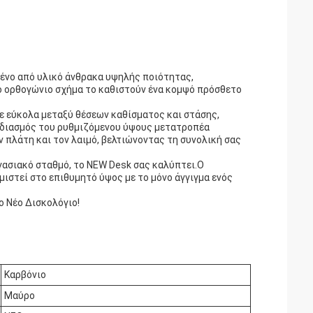
ένο από υλικό άνθρακα υψηλής ποιότητας,
ο ορθογώνιο σχήμα το καθιστούν ένα κομψό πρόσθετο
ε εύκολα μεταξύ θέσεων καθίσματος και στάσης,
εδιασμός του ρυθμιζόμενου ύψους μετατροπέα
 πλάτη και τον λαιμό, βελτιώνοντας τη συνολική σας
ργασιακό σταθμό, το NEW Desk σας καλύπτει.Ο
μιστεί στο επιθυμητό ύψος με το μόνο άγγιγμα ενός
ο Νέο Δισκολόγιο!
Καρβόνιο
Μαύρο