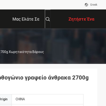
Greek
Μας Ελάτε Σε
Ζητήστε Ένα
Επαφή Με
Απόσπασμα
2700g Χωρητικότητα Βάρους
ρθογώνιο γραφείο άνθρακα 2700g
rigin
CHINA