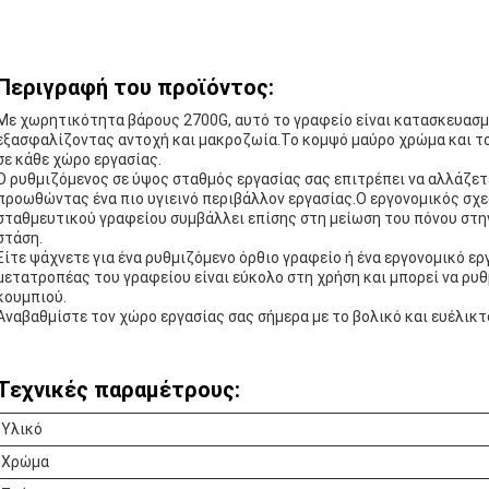
Περιγραφή του προϊόντος:
Με χωρητικότητα βάρους 2700G, αυτό το γραφείο είναι κατασκευασμ
εξασφαλίζοντας αντοχή και μακροζωία.Το κομψό μαύρο χρώμα και τ
σε κάθε χώρο εργασίας.
Ο ρυθμιζόμενος σε ύψος σταθμός εργασίας σας επιτρέπει να αλλάζετ
προωθώντας ένα πιο υγιεινό περιβάλλον εργασίας.Ο εργονομικός σχ
σταθμευτικού γραφείου συμβάλλει επίσης στη μείωση του πόνου στην
στάση.
Είτε ψάχνετε για ένα ρυθμιζόμενο όρθιο γραφείο ή ένα εργονομικό ε
μετατροπέας του γραφείου είναι εύκολο στη χρήση και μπορεί να ρυθ
κουμπιού.
Αναβαθμίστε τον χώρο εργασίας σας σήμερα με το βολικό και ευέλικτ
Τεχνικές παραμέτρους:
Υλικό
Χρώμα