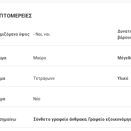
ΠΤΟΜΈΡΕΙΕΣ
Δυνατ
μιζόμενο ύψος
- Ναι, ναι.
βάρου
ώμα
Μαύρο
Μέγεθ
ήμα
Τετράγωνο
Υλικό
ήμα
Νέο
σημαίνω
Σύνθετο γραφείο άνθρακα
,
Γραφείο εξοικονόμη