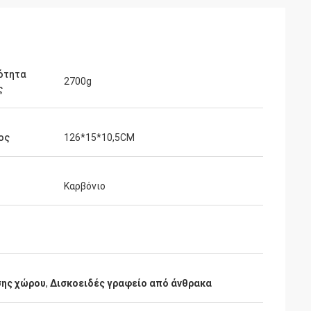
ότητα
2700g
ς
ος
126*15*10,5CM
Καρβόνιο
σης χώρου
,
Δισκοειδές γραφείο από άνθρακα