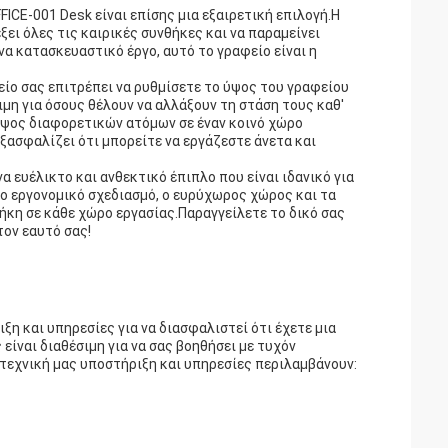
CE-001 Desk είναι επίσης μια εξαιρετική επιλογή.Η
ει όλες τις καιρικές συνθήκες και να παραμείνει
να κατασκευαστικό έργο, αυτό το γραφείο είναι η
ίο σας επιτρέπει να ρυθμίσετε το ύψος του γραφείου
ιμη για όσους θέλουν να αλλάξουν τη στάση τους καθ'
 ύψος διαφορετικών ατόμων σε έναν κοινό χώρο
ξασφαλίζει ότι μπορείτε να εργάζεστε άνετα και
 ευέλικτο και ανθεκτικό έπιπλο που είναι ιδανικό για
 εργονομικό σχεδιασμό, ο ευρύχωρος χώρος και τα
ήκη σε κάθε χώρο εργασίας.Παραγγείλετε το δικό σας
τον εαυτό σας!
η και υπηρεσίες για να διασφαλιστεί ότι έχετε μια
ίναι διαθέσιμη για να σας βοηθήσει με τυχόν
 τεχνική μας υποστήριξη και υπηρεσίες περιλαμβάνουν: