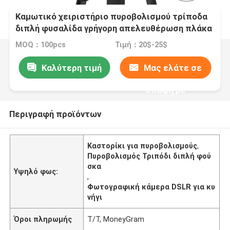
Καμωτικό χειριστήριο πυροβολισμού τρίποδα
διπλή φυσαλίδα γρήγορη απελευθέρωση πλάκα
για κάμερα DSLR
MOQ：100pcs
Τιμή：20$-25$
Καλύτερη τιμή
Μας ελάτε σε
επαφή με
Περιγραφή προϊόντων
Καστορίκι για πυροβολισμούς
,
Πυροβολισμός Τριπόδι διπλή φού
σκα
Υψηλό φως:
,
Φωτογραφική κάμερα DSLR για κυ
νήγι
Όροι πληρωμής
T/T, MoneyGram