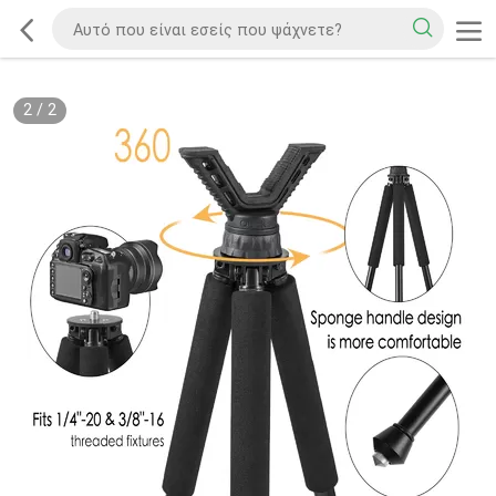
2
/
2