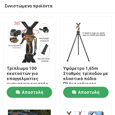
Συνιστώμενα προϊόντα
Τρίπλωμα 100
Υψόμετρο 1,65m
εκατοστών για
Σταθμός τρίποδου με
επαγγελματίες
ελαστικά πόδια
Αρχική Σελίδα
κινηματογραφιστές
Πλάκα γρήγορης
απελευθέρωσης
Αποστολή
Αποστολή
Διπλό μήκος 100cm
Προϊόντα
ερώτησης
ερώτησης
Βίντεο