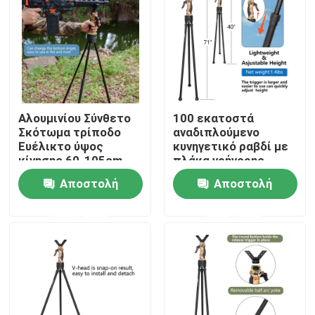
Εμφάνιση VR
Σχετικά με εμάς
Αλουμινίου Σύνθετο
100 εκατοστά
Γύρος εργοστασίων
Σκότωμα τρίποδο
αναδιπλούμενο
Ευέλικτο ύψος
κυνηγετικό ραβδί με
κίνησης 60-105cm
πλάκα γρήγορης
Ποιοτικός έλεγχος
360 βαθμών
απελευθέρωσης και
Αποστολή
Αποστολή
3 τμήματα ποδιών
ερώτησης
ερώτησης
επαφή
Ζητήστε ένα απόσπασμα
Κράτη κυνηγιού